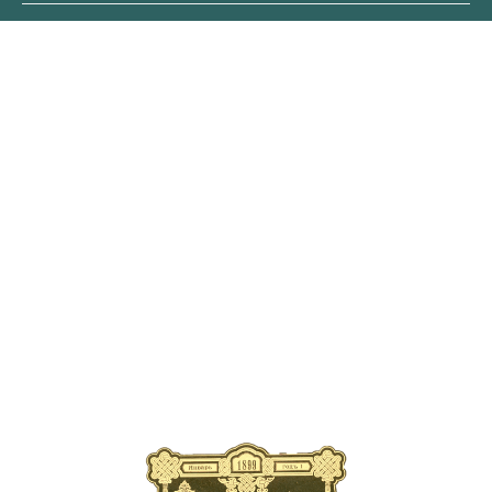
ОБЛОЖКА
ПЕРВОГО
ВЫПУСКА ЖУРНАЛА
В современном издании
публикуются уникальные
страницы старинных выпусков
с рассказами об элитарных
велопутешествиях царской
эпохи, о новинках
автомобильной техники XIX
века, о легендарных искателей
приключений прошлого
тысячелетия.