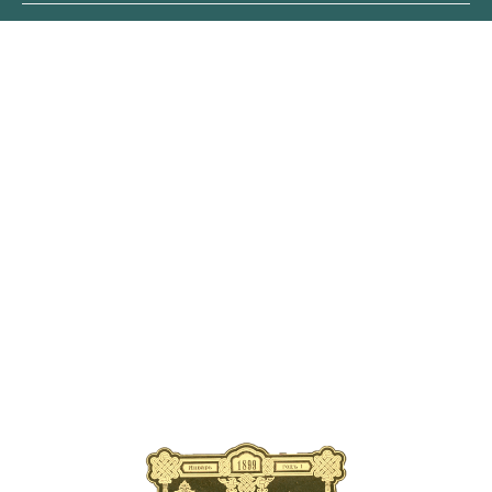
ОБЛОЖКА
ПЕРВОГО
ВЫПУСКА ЖУРНАЛА
В современном издании
публикуются уникальные
страницы старинных выпусков
с рассказами об элитарных
велопутешествиях царской
эпохи, о новинках
автомобильной техники XIX
века, о легендарных искателей
приключений прошлого
тысячелетия.