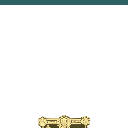
ОБЛОЖКА
ПЕРВОГО
ВЫПУСКА ЖУРНАЛА
В современном издании
публикуются уникальные
страницы старинных выпусков
с рассказами об элитарных
велопутешествиях царской
эпохи, о новинках
автомобильной техники XIX
века, о легендарных искателей
приключений прошлого
тысячелетия.