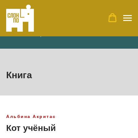
Главная
»
Наши проекты
»
Книга «Кот Ученый»
Книга
Альбина Акритас
Кот учёный