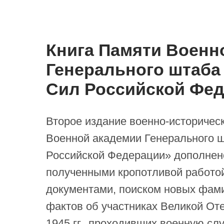
Книга Памяти Военн
Генерального штаб
Сил Российской Фе
Второе издание военно-историчес
Военной академии Генерального 
Российской Федерации» дополнен
полученными кропотливой работо
документами, поиском новых фами
фактов об участниках Великой От
1945 гг., проходивших военную сл