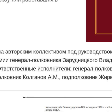
на авторским коллективом под руководство
мии генерал-полковника Зарудницкого Вла
Ответственные исполнители: генерал-полков
полковник Колганов А.М., подполковник Жирк