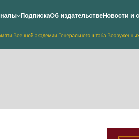
рналы
Подписка
Об издательстве
Новости и 
амяти Военной академии Генерального штаба Вооруженны