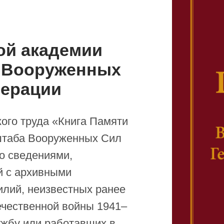
ой академии
а Вооруженных
дерации
кого труда «Книга Памяти
штаба Вооруженных Сил
о сведениями,
й с архивными
лий, неизвестных ранее
ечественной войны 1941–
ужбу или работавших в