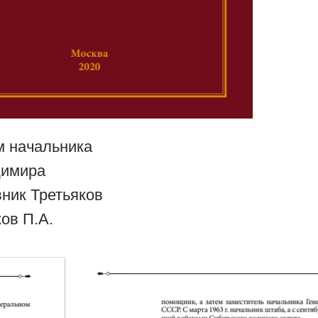
м начальника
димира
ник Третьяков
ов П.А.