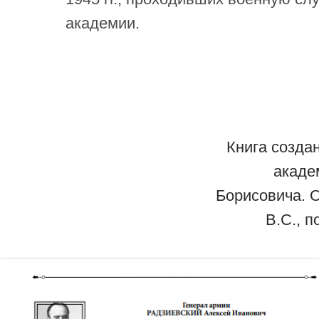
академии.
Книга созда
акаде
Борисовича. 
В.С., 