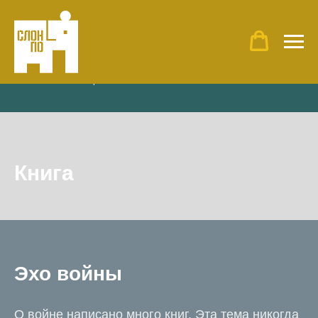
Главная
»
Наши проекты
»
Книга «Эхо войны»
Книга
Эхо войны
О войне написано много книг. Эта тема никогда