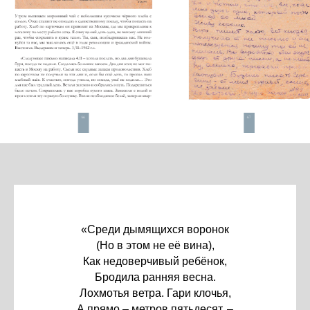
«Среди дымящихся воронок
(Но в этом не её вина),
Как недоверчивый ребёнок,
Бродила ранняя весна.
Лохмотья ветра. Гари клочья,
А прямо – метров пятьдесят, –