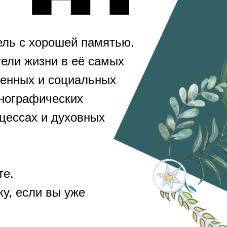
ель с хорошей памятью.
ели жизни в её самых
венных и социальных
тнографических
оцессах и духовных
те.
у, если вы уже