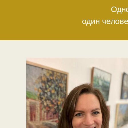
Одно
один челове