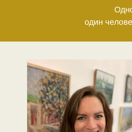
Одно
один челове