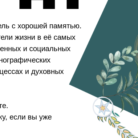
ель с хорошей памятью.
ели жизни в её самых
венных и социальных
тнографических
оцессах и духовных
те.
у, если вы уже