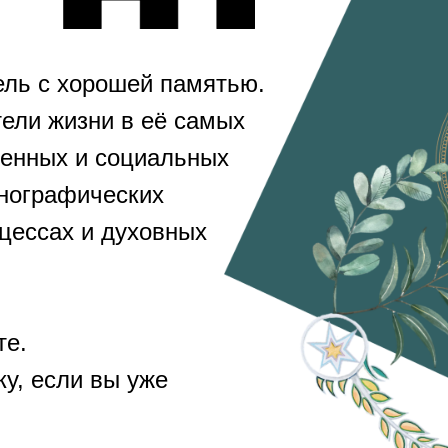
ель с хорошей памятью.
ели жизни в её самых
венных и социальных
тнографических
оцессах и духовных
те.
у, если вы уже