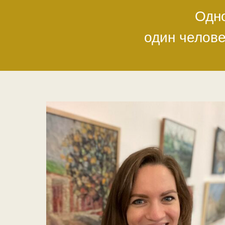
Одно
один челове