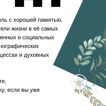
ель с хорошей памятью.
ели жизни в её самых
венных и социальных
тнографических
оцессах и духовных
те.
у, если вы уже