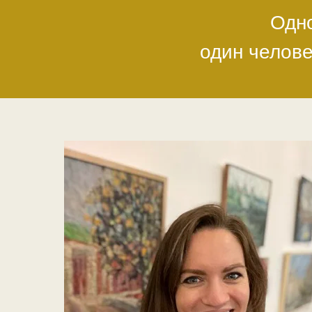
Одно
один челове