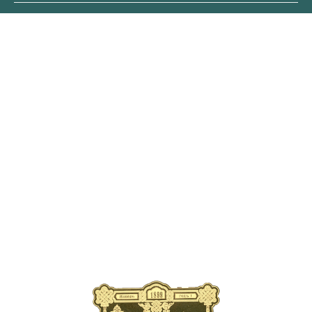
ОБЛОЖКА
ПЕРВОГО
ВЫПУСКА ЖУРНАЛА
В современном издании
публикуются уникальные
страницы старинных выпусков
с рассказами об элитарных
велопутешествиях царской
эпохи, о новинках
автомобильной техники XIX
века, о легендарных искателей
приключений прошлого
тысячелетия.