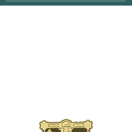
ОБЛОЖКА
ПЕРВОГО
ВЫПУСКА ЖУРНАЛА
В современном издании
публикуются уникальные
страницы старинных выпусков
с рассказами об элитарных
велопутешествиях царской
эпохи, о новинках
автомобильной техники XIX
века, о легендарных искателей
приключений прошлого
тысячелетия.