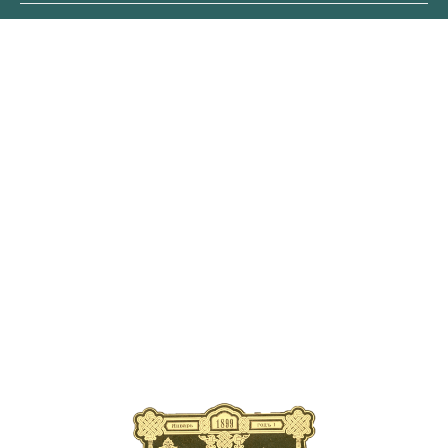
ОБЛОЖКА
ПЕРВОГО
ВЫПУСКА ЖУРНАЛА
В современном издании
публикуются уникальные
страницы старинных выпусков
с рассказами об элитарных
велопутешествиях царской
эпохи, о новинках
автомобильной техники XIX
века, о легендарных искателей
приключений прошлого
тысячелетия.