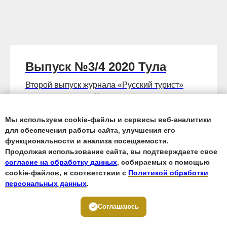
Выпуск №3/4 2020 Тула
Второй выпуск журнала «Русский турист»
посвящён Тульской области, и может
показаться, что она малопригодна для
Мы используем cookie-файлы и сервисы веб-аналитики
спортивного туризма, но это не так. В
для обеспечения работы сайта, улучшения его
Тульской области можно сделать первые шаги
функциональности и анализа посещаемости.
в пешем, автомото, спелео, вело, водном
Продолжая использование сайта, вы подтверждаете свое
видах туризма.
согласие на обработку данных
, собираемых с помощью
cookie-файлов, в соответствии с
Политикой обработки
350
руб.
500
руб.
персональных данных
.
Соглашаюсь
Читать подробнее