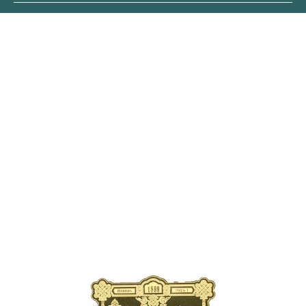
ОБЛОЖКА
ПЕРВОГО
ВЫПУСКА ЖУРНАЛА
В современном издании
публикуются уникальные
страницы старинных выпусков
с рассказами об элитарных
велопутешествиях царской
эпохи, о новинках
автомобильной техники XIX
века, о легендарных искателей
приключений прошлого
тысячелетия.