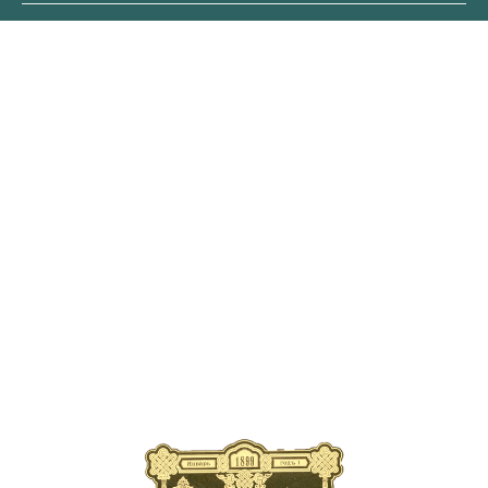
ОБЛОЖКА
ПЕРВОГО
ВЫПУСКА ЖУРНАЛА
В современном издании
публикуются уникальные
страницы старинных выпусков
с рассказами об элитарных
велопутешествиях царской
эпохи, о новинках
автомобильной техники XIX
века, о легендарных искателей
приключений прошлого
тысячелетия.