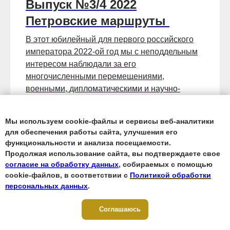
Выпуск №3/4 2022
Петровские маршруты
В этот юбилейный для первого российского
императора 2022-ой год мы с неподдельным
интересом наблюдали за его
многочисленными перемещениями,
военными, дипломатическими и научно-
исследовательскими походами.
350
руб.
500
руб.
Мы используем cookie-файлы и сервисы веб-аналитики
для обеспечения работы сайта, улучшения его
функциональности и анализа посещаемости.
Читать подробнее
Продолжая использование сайта, вы подтверждаете свое
согласие на обработку данных
, собираемых с помощью
cookie-файлов, в соответствии с
Политикой обработки
Купить ПДФ-ку
персональных данных
.
Соглашаюсь