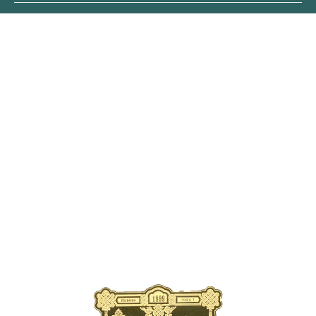
ОБЛОЖКА
ПЕРВОГО
ВЫПУСКА ЖУРНАЛА
В современном издании
публикуются уникальные
страницы старинных выпусков
с рассказами об элитарных
велопутешествиях царской
эпохи, о новинках
автомобильной техники XIX
века, о легендарных искателей
приключений прошлого
тысячелетия.