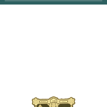
ОБЛОЖКА
ПЕРВОГО
ВЫПУСКА ЖУРНАЛА
В современном издании
публикуются уникальные
страницы старинных выпусков
с рассказами об элитарных
велопутешествиях царской
эпохи, о новинках
автомобильной техники XIX
века, о легендарных искателей
приключений прошлого
тысячелетия.